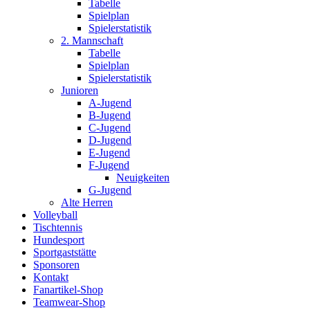
Tabelle
Spielplan
Spielerstatistik
2. Mannschaft
Tabelle
Spielplan
Spielerstatistik
Junioren
A-Jugend
B-Jugend
C-Jugend
D-Jugend
E-Jugend
F-Jugend
Neuigkeiten
G-Jugend
Alte Herren
Volleyball
Tischtennis
Hundesport
Sportgaststätte
Sponsoren
Kontakt
Fanartikel-Shop
Teamwear-Shop