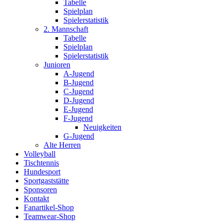
Tabelle
Spielplan
Spielerstatistik
2. Mannschaft
Tabelle
Spielplan
Spielerstatistik
Junioren
A-Jugend
B-Jugend
C-Jugend
D-Jugend
E-Jugend
F-Jugend
Neuigkeiten
G-Jugend
Alte Herren
Volleyball
Tischtennis
Hundesport
Sportgaststätte
Sponsoren
Kontakt
Fanartikel-Shop
Teamwear-Shop