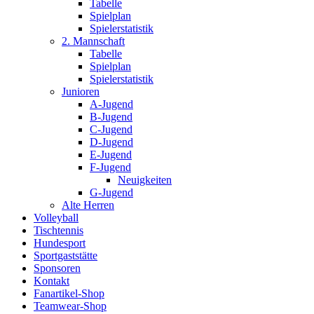
Tabelle
Spielplan
Spielerstatistik
2. Mannschaft
Tabelle
Spielplan
Spielerstatistik
Junioren
A-Jugend
B-Jugend
C-Jugend
D-Jugend
E-Jugend
F-Jugend
Neuigkeiten
G-Jugend
Alte Herren
Volleyball
Tischtennis
Hundesport
Sportgaststätte
Sponsoren
Kontakt
Fanartikel-Shop
Teamwear-Shop