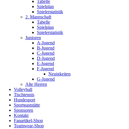
Tabelle
Spielplan
Spielerstatistik
2. Mannschaft
Tabelle
Spielplan
Spielerstatistik
Junioren
A-Jugend
B-Jugend
C-Jugend
D-Jugend
E-Jugend
F-Jugend
Neuigkeiten
G-Jugend
Alte Herren
Volleyball
Tischtennis
Hundesport
Sportgaststätte
Sponsoren
Kontakt
Fanartikel-Shop
Teamwear-Shop